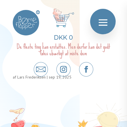
®
DKK 0
De fleste ting kan erstattes. Men derfor kan det godt
føles ubærligt at miste dem
af
Lars Frederiksen
|
sep 19, 2025