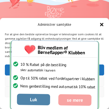
Om
FAQ
Kontakt os
Cookie politik
Handelsbetingelser
Administrer samtykke
For at give den bedste oplevelse bruger vi teknologier som cookies til at
gemme og/eller få adgang til enhedsoplysninger. Ved at give samtykke til
disse teknologier giver du os mulighed for at behandle data såsom
Bliv medlem af
browseradfærd eller unikke ID’er på dette websted. Hvis du ikke giver
Børneflapper® Klubben
samtykke eller trækker dit samtykke tilbage, kan det have en negativ
indvirkning på visse funktioner og egenskaber.
10 % Rabat på din bestilling
Accepter
sker automatisk i kurven
Op til 30% rabat ved fordelspartner i klubben
Afvis
Nem genbestilling med automatisk 10% rabat
Se præferencer
Luk
se mere
Cookie politik