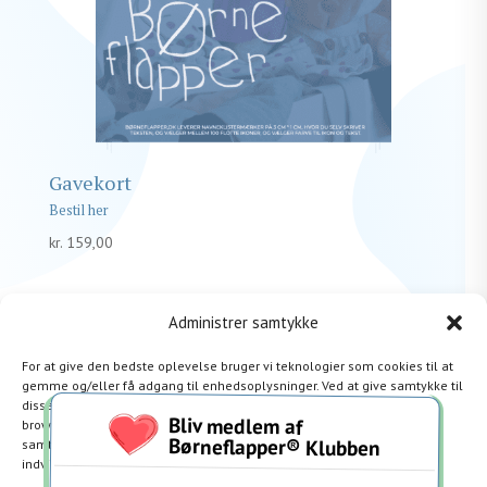
Gavekort
kr.
159,00
Administrer samtykke
For at give den bedste oplevelse bruger vi teknologier som cookies til at
gemme og/eller få adgang til enhedsoplysninger. Ved at give samtykke til
disse teknologier giver du os mulighed for at behandle data såsom
Bliv medlem af
browseradfærd eller unikke ID’er på dette websted. Hvis du ikke giver
Børneflapper® Klubben
samtykke eller trækker dit samtykke tilbage, kan det have en negativ
indvirkning på visse funktioner og egenskaber.