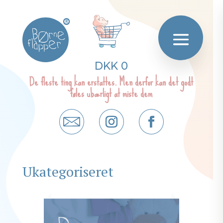
®
DKK 0
De fleste ting kan erstattes. Men derfor kan det godt
føles ubærligt at miste dem
Ukategoriseret